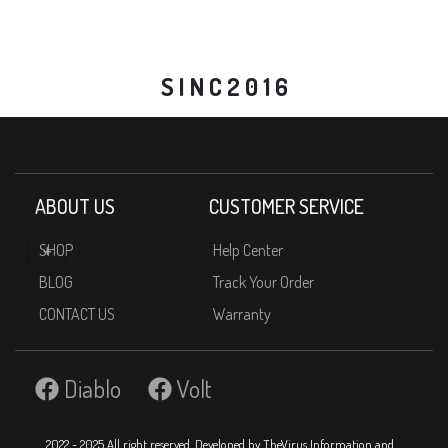
S I N C 2 0 1 6
ABOUT US
CUSTOMER SERVICE
SHOP
Help Center
BLOG
Track Your Order
CONTACT US
Warranty
Diablo
Volt
2022 - 2025 All right reserved. Developed by TheVirus Information and