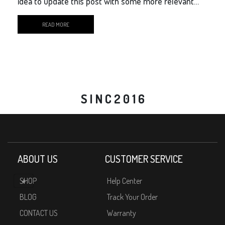
idea to update this post with some more relevant
content.
READ MORE
S I N C 2 0 1 6
ABOUT US
CUSTOMER SERVICE
SHOP
Help Center
BLOG
Track Your Order
CONTACT US
Warranty