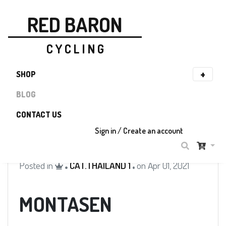
RED BARON
C Y C L I N G
SHOP
BLOG
CONTACT US
Sign in / Create an account
Posted in
CAT.THAILAND 1
on Apr 01, 2021
MONTASEN