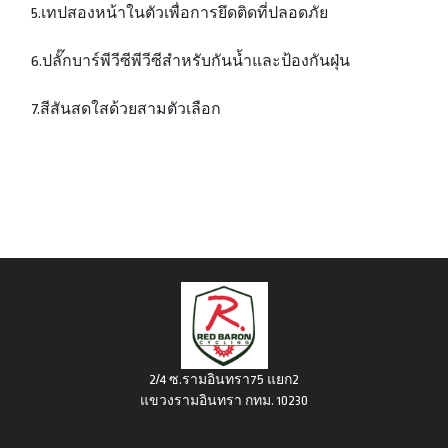
5.เทปสองหน้าในตัวเพื่อการยึดติดที่ปลอดภัย
6.ปลั๊กบาร์พีวีซีพีวีซีสำหรับกันน้ำและป้องกันฝุ่น
7.สีสันสดใสด้วยสามตัวเลือก
2/4 ซ.รามอินทรา75 แยก2
แขวงรามอินทรา กทม. 10230