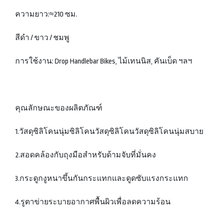
ความยาว:≈210 ซม.
สีดำ / ขาว / ชมพู
การใช้งาน: Drop Handlebar Bikes, ไม้เทนนิส, คันเบ็ด ฯลฯ
คุณลักษณะของผลิตภัณฑ์
1.วัสดุซิลิโคนนุ่มซิลิโคนวัสดุซิลิโคนวัสดุซิลิโคนนุ่มสบาย
2.สอดคล้องกับถุงมือสำหรับด้ามจับที่มั่นคง
3.กระดูกงูหนาขึ้นกันกระแทกและดูดซับแรงกระแทก
4.รูตาข่ายระบายอากาศพื้นผิวเพื่อลดความร้อน