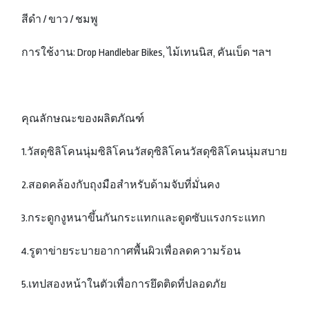
สีดำ / ขาว / ชมพู
การใช้งาน: Drop Handlebar Bikes, ไม้เทนนิส, คันเบ็ด ฯลฯ
คุณลักษณะของผลิตภัณฑ์
1.วัสดุซิลิโคนนุ่มซิลิโคนวัสดุซิลิโคนวัสดุซิลิโคนนุ่มสบาย
2.สอดคล้องกับถุงมือสำหรับด้ามจับที่มั่นคง
3.กระดูกงูหนาขึ้นกันกระแทกและดูดซับแรงกระแทก
4.รูตาข่ายระบายอากาศพื้นผิวเพื่อลดความร้อน
5.เทปสองหน้าในตัวเพื่อการยึดติดที่ปลอดภัย