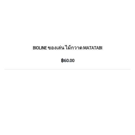
BIOLINE ของเล่น ไม้กวาด MATATABI
฿60.00