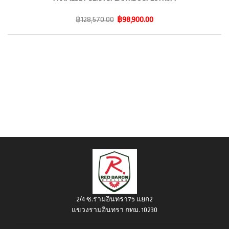
฿128,570.00
฿98,900.00
2/4 ซ.รามอินทรา75 แยก2
แขวงรามอินทรา กทม. 10230