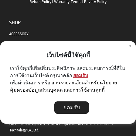
Return Policy
|
Warranty Terms
|
Privacy Policy
SHOP
ACCESSORY
x
APPAREL
เว็บไซต์นี้ใช้คุกกี้
BIKES
เราใช้คุกกี้เพื่อเพิ่มประสิทธิภาพ และประสบการณ์ที่ดีใน
DIABLO BIKE
การใช้งานเว็บไซต์ กรุณาคลิก
ยอมรับ
GET SPECIAL DEAL & OFFERS
เพื่อดำเนินการ หรือ
อ่านรายละเอียดสำหรับนโยบาย
คุ้มครองข้อมูลส่วนบุคคล และการใช้งานคุกกี้
Sign me up
ยอมรับ
2022 - 2025 All right reserved. Developed by TheVirus Information and
Technology Co., Ltd.