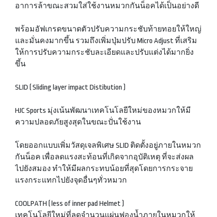
อาการล้าขณะสวมใส่ใช้งานหมวกกันน็อคได้เป็นอย่างดี
พร้อมอัฟเกรดขนาดตัวปรับความกระชับท้ายทอยให้ใหญ่
และมั่นคงมากขึ้น รวมถึงเพิ่มปุ่มปรับ Micro Adjust ที่เสริม
ให้การปรับความกระชับละเอียดและปรับแต่งได้มากยิ่ง
ขึ้น
SLID ( Sliding layer impact Distibution )
HJC Sports มุ่งเน้นพัฒนาเทคโนโลยีใหม่ของหมวกให้มี
ความปลอดภัยสูงสุดในขณะปั่นใช้งาน
โดยออกแบบเพิ่มวัสดุเจลพิเศษ SLID ติดตั้งอยู่ภายในหมวก
กันน็อค เพื่อลดแรงสะท้อนที่เกิดจากอุบัติเหตุ ที่จะส่งผล
ไปยังสมอง ทำให้มีผลกระทบน้อยที่สุดโดยการกระจาย
แรงกระแทกไปยังจุดอื่นๆทั่วหมวก
COOLPATH ( less of inner pad Helmet )
เทคโนโลยีใหม่ที่ลดจำนวนแผ่นฟองน้ำภายในหมวกให้