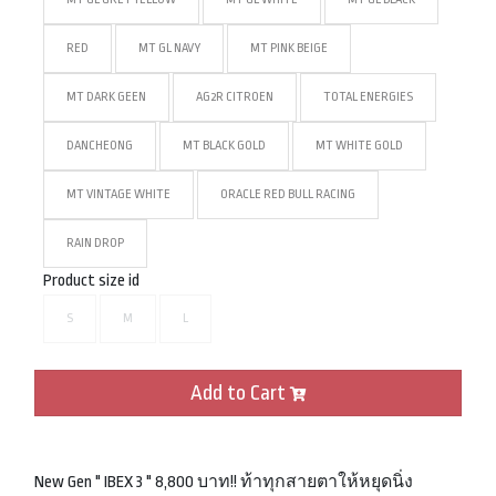
RED
MT GL NAVY
MT PINK BEIGE
MT DARK GEEN
AG2R CITROEN
TOTAL ENERGIES
DANCHEONG
MT BLACK GOLD
MT WHITE GOLD
MT VINTAGE WHITE
ORACLE RED BULL RACING
RAIN DROP
Product size id
S
M
L
Add to Cart
New Gen " IBEX 3 " 8,800 บาท!! ท้าทุกสายตาให้หยุดนิ่ง