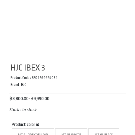
HJC IBEX 3
Product Code :
8804269657034
Brand :
HJC
฿8,800.00-฿9,990.00
Stock :
In stock
Product color id
MT GL GREY YELLOW
MT GL WHITE
MT GL BLACK