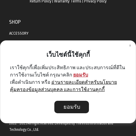
Return Policy
|
Warranty Terms
|
Privacy Policy
SHOP
ACCESSORY
x
APPAREL
เว็บไซต์นี้ใช้คุกกี้
BIKES
เราใช้คุกกี้เพื่อเพิ่มประสิทธิภาพ และประสบการณ์ที่ดีใน
DIABLO BIKE
การใช้งานเว็บไซต์ กรุณาคลิก
ยอมรับ
GET SPECIAL DEAL & OFFERS
เพื่อดำเนินการ หรือ
อ่านรายละเอียดสำหรับนโยบาย
คุ้มครองข้อมูลส่วนบุคคล และการใช้งานคุกกี้
Sign me up
ยอมรับ
2022 - 2025 All right reserved. Developed by TheVirus Information and
Technology Co., Ltd.